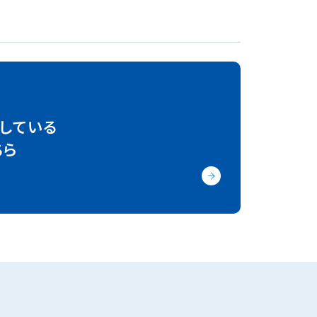
入している
ちら