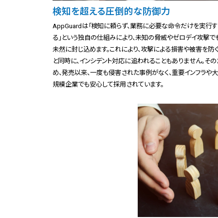
検知を超える圧倒的な防御力
AppGuardは「検知に頼らず、業務に必要な命令だけを実行す
る」という独自の仕組みにより、未知の脅威やゼロデイ攻撃で
未然に封じ込めます。これにより、攻撃による損害や被害を防
と同時に、インシデント対応に追われることもありません。その
め、発売以来、一度も侵害された事例がなく、重要インフラや大
規模企業でも安心して採用されています。