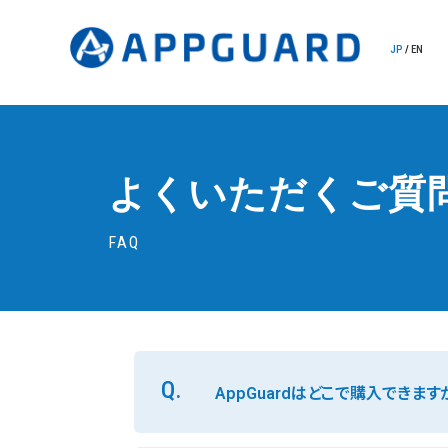
JP
/
EN
よくいただくご質
FAQ
Q.
AppGuardはどこで購入できます