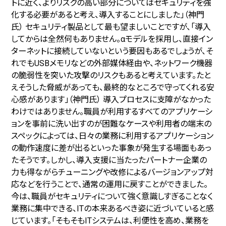
トに近く、よりリスクの高い部分についてはセキュリティを強
化する必要があると考え、導入することにしました」（神門
氏） セキュリティ製品として最も望ましいことですが、「導入
してからは全然何もありません。αモデルを採用し、直接イン
ターネットに接続していないという要因もあるでしょうが、そ
れでもUSBメモリなどの外部媒体経由や、ネットワーク機器
の脆弱性を突いた攻撃のリスクもあると考えています。たと
えそうした脅威があっても、最終的なところで守ってくれる安
心感があります」（神門氏） 導入プロセスに支障がなかった
わけではありません。職員が利用するすべてのアプリケーシ
ョンを事前に洗い出すのが困難なケースや利用者の端末の
スペックによっては、日々の業務に利用するアプリケーション
の動作速度に差が出るといった事象が発生する場面もあっ
たそうです。しかし、導入支援に当たったパートナー企業の
力も得ながらチューニングや改修によるバージョンアップ対
応などを行うことで、通常の運用に戻すことができました。
今は、職員がセキュリティについて強く意識しすぎることなく
業務に集中できる、ITの本来あるべき姿に近づいていると感
じています。「そもそもITシステムは、利便性を高め、業務を