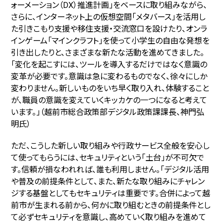
ォーメーション（DX）推進計画」をベースに取り組みながら、
さらに、インターネット上の仮想空間「メタバース」を活用し
た引きこもり支援や移住支援・交流窓口を設けたり、オンラ
インゲーム「マインクラフト」を使って小学生の自由な発想を
引き出したりと、さまざまな新たな活動を進めてきました。
「変化を起こすには、ツールを導入するだけではなく意識の
変革が必要です。意識は急に変わるものでなく、徐々にしか
変わりません。新しいものをいち早く取り入れ、体験すること
が、職員の意識を変えていくキッカケの一つになると考えて
います。」（越前市総合政策部デジタル政策課課長、神門弘
明氏）
ただ、こうした新しい取り組みや行政サービス全般を安心し
て使ってもらうには、セキュリティという「土台」が不可欠で
す。信頼が損なわれれば、誰も利用しません。「デジタル活用
や普及の前提条件として、また、新たな取り組みにチャレン
ジする基盤としてもセキュリティは重要です。合併によって越
前市が生まれる前から、何かに取り組むときの前提条件とし
て必ずセキュリティを意識し、高めていく取り組みを進めて