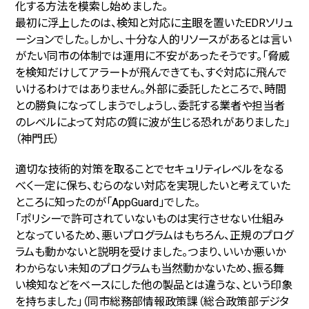
化する方法を模索し始めました。
最初に浮上したのは、検知と対応に主眼を置いたEDRソリュ
ーションでした。しかし、十分な人的リソースがあるとは言い
がたい同市の体制では運用に不安があったそうです。「脅威
を検知だけしてアラートが飛んできても、すぐ対応に飛んで
いけるわけではありません。外部に委託したところで、時間
との勝負になってしまうでしょうし、委託する業者や担当者
のレベルによって対応の質に波が生じる恐れがありました」
（神門氏）
適切な技術的対策を取ることでセキュリティレベルをなる
べく一定に保ち、むらのない対応を実現したいと考えていた
ところに知ったのが「AppGuard」でした。
「ポリシーで許可されていないものは実行させない仕組み
となっているため、悪いプログラムはもちろん、正規のプログ
ラムも動かないと説明を受けました。つまり、いいか悪いか
わからない未知のプログラムも当然動かないため、振る舞
い検知などをベースにした他の製品とは違うな、という印象
を持ちました」（同市総務部情報政策課（総合政策部デジタ