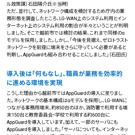
ル政策課）石田陽介氏※当時）
ただ、並行して、ネットワーク構成を検討するため庁内の業
務形態を調査したところ、LG-WAN上のシステム利用とイン
ターネット上のシステム利用の割合が半々ということが判明
しました。そこで越前市では検討の結果、これまで同様のα
モデルを採用しました。しかし、「今後を見据え、ゼロトラスト
ネットワークを前提に端末をさらに守っていく必要があると
判断し、AppGuardも組み合わせることにしました」（石田氏）
導入後は「何もなし」、職員が業務を効率的
に進める環境を実現
こうした理由から越前市ではAppGuardの導入に至りまし
た。ネットワークの基本構成はαモデルを採用し、LG-WANに
つながる事務用端末、約850台のほか、消防署で利用する端
末150台と教育委員会・学校で利用する約600台に
AppGuardを導入しています。加えて、一部のサーバにも
AppGuardを導入しました。「サーバについても、インターネッ