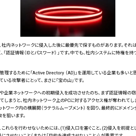
社内ネットワークに侵入した後に最優先で探すものがあります。それは
、「
認証情報（IDとパスワード）
」です。中でも
、社内システムに特権を持
るために「Active Directory （AD)」を運用している企業も多
いる攻撃者にとって、まさに「宝の山」です。
業ネットワークへの初期侵入を成功させたのち、まず認証情報の窃取（Crede
してしまうと、社内ネットワーク上のPCに対するアクセス権が奪われてし
トワーク内の横展開（ラテラルムーブメント）を図り、最終的にドメイ
取を狙います。
れらを行わせないためには、(1)侵入口を塞ぐこと、(2)侵入を前提と
にさせないこと（または「目的を達成させないこと」）が重要です。