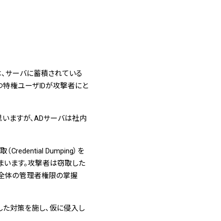
、サーバに蓄積されている
つ特権ユーザIDが攻撃者にと
いと思いますが、ADサーバは社内
ntial Dumping）を
まいます。攻撃者は窃取した
ン全体の管理者権限の掌握
した対策を施し、仮に侵入し