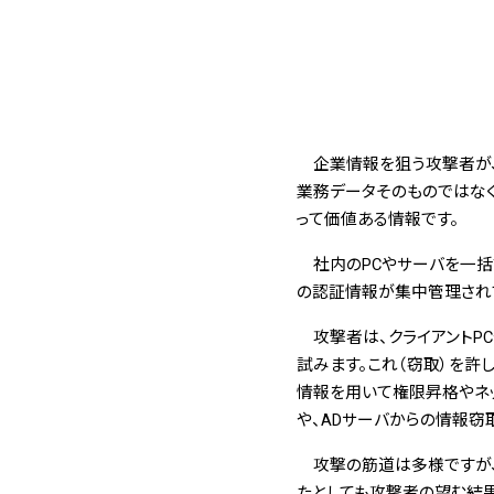
企業情報を狙う攻撃者が、
業務データそのものではなく
って価値ある情報です。
社内のPCやサーバを一括管理す
の認証情報が集中管理されて
攻撃者は、クライアントPCや企
試みます。これ（窃取）を許
情報を用いて権限昇格やネッ
や、ADサーバからの情報窃
攻撃の筋道は多様ですが、こ
たとしても攻撃者の望む結果