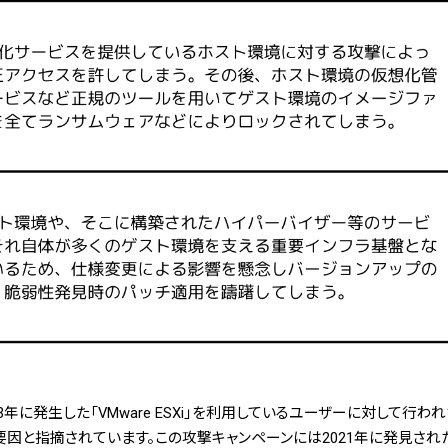
3年に発生した「VMware ESXi」を利用しているユーザーに対して行
と指摘されています。この攻撃キャンペーンには2021年に発見された既知