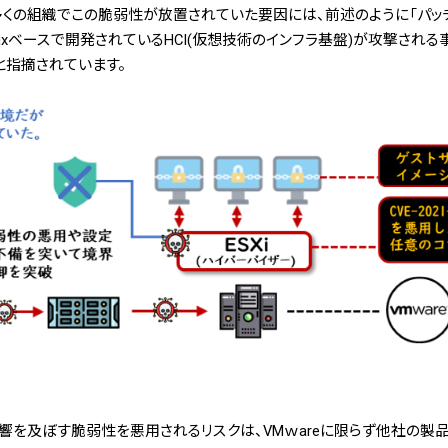
た。多くの組織でこの脆弱性が放置されていた要因には、前述のように「パ
nuxベースで開発されているHCI(仮想技術のインフラ基盤)が攻撃され
と指摘されています。
響を及ぼす脆弱性を悪用されるリスクは、VMｗareに限らず他社の製