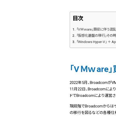
目次
「VＭｗare」買収に伴う混
「仮想化基盤の移行」その時
「Windows Hyper-V」 ＋
「
VＭｗ
ar
2022年5月、Broadco
11月22日、Broadcom
ドでBroadcomにより運営
現段階でBroadcomか
の移行を図るなどの各種仕