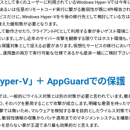
として多くのユーザーに利用されているWindows Hyper-Vでは今年
格、あるいは任意のリモートコード実行に繋がる脆弱性が既に4件報告されてい
だけに、Windows Hyper-Vを今後の移行先として検討している
まえた緩和策が必要となります。
て動作させたり、クライアントPCとして利用する事が多いゲスト環境
思います。しかし近年のサイバー攻撃を観察する限りではホスト環境も、
る保護対象として捉える必要があります。仮想化サービスの移行において
面、運用面の両方で実行可能な仕様であるかも是非一緒にご検討下さい
Hyper-V」 ＋ AppGuardでの保護
では、一般的にウイルス対策とは別の対策が必要と言われています。脆
り、そのバグを悪用することで攻撃が成立します。明確な悪意を持った
撃では無いため、マルウェアを検知する事を目的としたウイルス対策で
は、脆弱性情報の収集からパッチ適用までのマネジメントシステムを構築
みを怠らない事が王道であり最も効果的だと言えます。