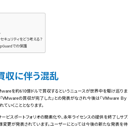
乱
セキュリティをどう考える？
 AppGuardでの保護
e」買収に伴う混乱
mがVMｗareを約610億ドルで買収するというニュースが世界中を駆け巡りま
により「VMｗareの買収が完了した」との発表がなされ今後は「ＶMｗare Ｂｙ
されていくこととなります。
らはサービスポートフォリオの簡素化や、永年ライセンスの提供を終了しサ
様変更が発表されています。ユーザーにとっては今後の新たな発表を待