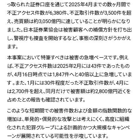
っ取られた証券口座を通じて2025年4月までの数ヶ月間で
不正アクセス件数が6,380件、不正取引件数が3,500件を超
え、売買額は約3,050億円に達していることが明らかになり
ました。日本証券業協会は被害顧客への補償方針を打ち出
し、警視庁も捜査を開始するなど、事態の深刻さがうかがえ
ます。
本事案において特筆すべきは被害の急増ペースです。例え
ば、不正アクセス件数は2025年2月には43件であったもの
が、4月16日時点では1,847件へと40倍以上に急増していま
す 。また、1月には30件程度だった不正取引件数が、4月に
は2,700件を超え、同月だけで被害額は約2,800億円近くを
占めたとの報告も確認されています。
このような短期間での被害件数および金額の指数関数的な
増加は、単発的・偶発的な攻撃とは考えにくく、高度に組織
化された犯罪グループによる計画的かつ大規模なキャンペ
ーンが展開されている可能性を示唆しています。