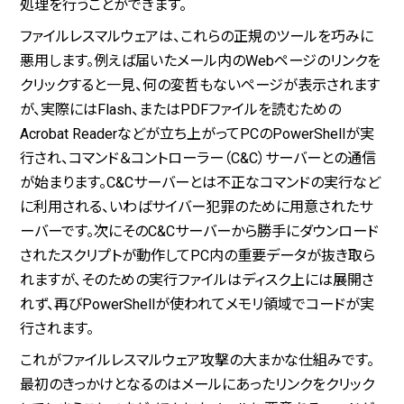
処理を行うことができます。
ファイルレスマルウェアは、これらの正規のツールを巧みに
悪用します。例えば届いたメール内のWebページのリンクを
クリックすると一見、何の変哲もないページが表示されます
が、実際にはFlash、またはPDFファイルを読むための
Acrobat Readerなどが立ち上がってPCのPowerShellが実
行され、コマンド＆コントローラー（C&C）サーバーとの通信
が始まります。C&Cサーバーとは不正なコマンドの実行など
に利用される、いわばサイバー犯罪のために用意されたサ
ーバーです。次にそのC&Cサーバーから勝手にダウンロード
されたスクリプトが動作してPC内の重要データが抜き取ら
れますが、そのための実行ファイルはディスク上には展開さ
れず、再びPowerShellが使われてメモリ領域でコードが実
行されます。
これがファイルレスマルウェア攻撃の大まかな仕組みです。
最初のきっかけとなるのはメールにあったリンクをクリック