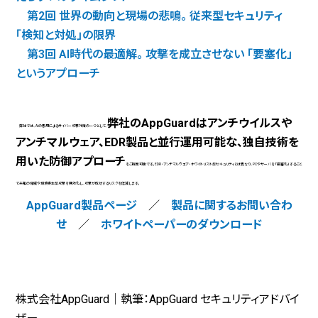
第2回 世界の動向と現場の悲鳴。 従来型セキュリティ
「検知と対処」の限界
第3回 AI時代の最適解。 攻撃を成立させない 「要塞化」
というアプローチ
弊社のAppGuardはアンチウイルスや
弊社では、AIの悪用によるサイバー攻撃対策の一つとして、
アンチマルウェア、EDR製品と並行運用可能な、独自技術を
用いた防御アプローチ
をご提案可能です。EDR・アンチマルウェア・ホワイトリスト型セキュリティとは異なり、PCやサーバを「要塞化」すること
で未知の脅威や環境寄生型攻撃を無効化し、攻撃が成功するリスクを低減します。
AppGuard製品ページ
／
製品に関するお問い合わ
せ
／
ホワイトペーパーのダウンロード
株式会社AppGuard｜執筆：AppGuard セキュリティアドバイ