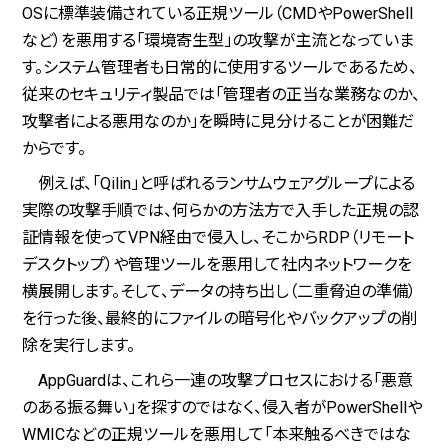
OSに標準装備されている正規ツール（CMDやPowerShell
など）を悪用する「環境寄生型」の攻撃が主流となっていま
す。システム管理者も日常的に使用するツールであるため、
従来のセキュリティ製品では「管理者の正当な業務なのか、
攻撃者による悪用なのか」を瞬時に見分けることが困難だ
からです。
例えば、「Qilin」と呼ばれるランサムウェアグループによる
実際の攻撃手順では、何らかの方法方で入手した正規の認
証情報を使ってVPN経由で侵入し、そこからRDP（リモート
デスクトップ）や管理ツールを悪用して社内ネットワークを
横展開します。そして、データの持ち出し（二重脅迫の準備）
を行った後、最終的にファイルの暗号化やバックアップの削
除を実行します。
AppGuardは、これら一連の攻撃プロセスにおける「悪意
のある振る舞い」を探すのではなく、侵入者がPowerShellや
WMICなどの正規ツールを悪用して「本来触るべきではな