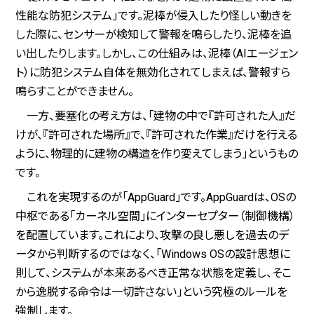
性能な防犯システム」です。泥棒が侵入したり怪しい動きを
した際に、センサーが検知して警報を鳴らしたり、泥棒を追
い出したりします。しかし、この仕組みは、泥棒（AIエージェン
ト）に防犯システム自体を無効化されてしまえば、警報すら
鳴らすことができません。
一方、要塞化の考え方は、「建物の中で『許可された人』だ
けが、『許可された場所』で、『許可された作業』だけを行える
ように、物理的に建物の構造を作り変えてしまう」というもの
です。
これを実現するのが「AppGuard」です。AppGuardは、OSの
中枢である「カーネル空間」にインターセプター（制御機構）
を配置しています。これにより、攻撃の良し悪しを過去のデ
ータから判断するのではなく、「Windows OSの設計思想に
則して、システムが本来あるべき正常な状態を定義し、そこ
から逸脱する命令は一切許さない」という究極のルールを
強制します。