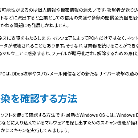
る可能性があるのは個人情報や機密情報の漏えいです。攻撃者が送り込
ットなどに流出すると企業としての信用の失墜や多額の賠償金負担を招
かかわる問題にも発展しかねません。
スに支障をもたらします。マルウェアによってPC内だけではなく、ネッ
ータが破壊されることもあります。そうなれば業務を続けることができ
るマルウェアに感染すると、ファイルが暗号化され、解除するための身
PCは、DDos攻撃やスパムメール発信などの新たなサイバー攻撃の踏
感染を確認する方法
トを使って確認する方法です。最新のWindows OSには、Windows D
Cなどに入り込んでいるマルウェアを探し出すためのスキャン機能が備わ
かにスキャンを実行してみましょう。