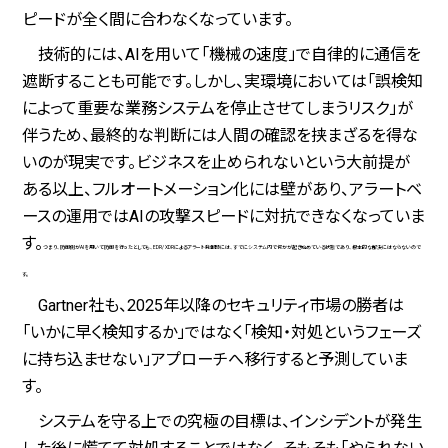
ピードが全く間に合わなくなっています。
技術的には、AIを用いて「機械の速度」で自律的に通信を
遮断することも可能です。しかし、実環境においては「誤検知
によって重要な業務システムを停止させてしまうリスク」が
伴うため、最終的な判断には人間の確認を挟まざるを得な
いのが現実です。ビジネスを止められないという大前提が
ある以上、フルオートメーション化には壁があり、アラートベ
ースの運用ではAIの攻撃スピードに対抗できなくなっていま
す。
つま
り
、防御側がAIを用いて防御を行ったとしても、
EDR/ XDRによるアラート発報時には、すでにシステム内で何かが起き始めている状態であり、根本的な解決にはならないので
す。
Gartner社も、2025年以降のセキュリティ市場の勝者は
「いかに早く検知するか」ではなく「検知・対処というフェーズ
に持ち込ませない」アプローチへ移行すると予測していま
す。
システムを守る上での究極の目標は、インシデントが発生