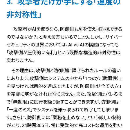
3. 攻撃者だけが手にする「速度の
非対称性」
「攻撃者がAIを使うなら、防御側もAIを使えば対抗できる
のではないか？」と考える方もいるでしょう。しかし、サイバー
セキュリティの世界においては、AI vs AIの構図になっても
「攻撃側が圧倒的に有利」という残酷な構造的非対称性は
変わりません。
その理由は、攻撃側と防御側に課せられたルールの違い
にあります。攻撃側はシステムの中から「1つの穴（脆弱性）」
を見つければ目的を達成できますが、防御側は「全ての穴」
を完璧に塞がなければなりません。また、攻撃側はバレるま
で「無制限」に試行を繰り返すことができますが、防御側は
「一度のミス」でシステムを乗っ取られて終了してしまいま
す。さらに、防御側には「業務を止めない」という厳しい制約
があり、24時間365日、常に受動的で高コストな運用を強い