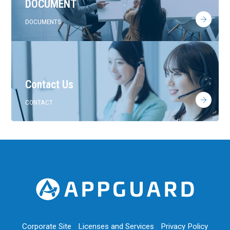
DOCUMENT
DOCUMENTS
Contact Us
CONTACT
Corporate Site
Licenses and Services
Privacy Policy