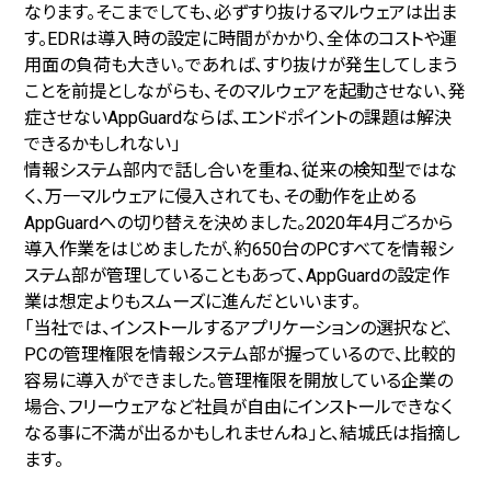
なります。そこまでしても、必ずすり抜けるマルウェアは出ま
す。EDRは導入時の設定に時間がかかり、全体のコストや運
用面の負荷も大きい。であれば、すり抜けが発生してしまう
ことを前提としながらも、そのマルウェアを起動させない、発
症させないAppGuardならば、エンドポイントの課題は解決
できるかもしれない」
情報システム部内で話し合いを重ね、従来の検知型ではな
く、万一マルウェアに侵入されても、その動作を止める
AppGuardへの切り替えを決めました。2020年4月ごろから
導入作業をはじめましたが、約650台のPCすべてを情報シ
ステム部が管理していることもあって、AppGuardの設定作
業は想定よりもスムーズに進んだといいます。
「当社では、インストールするアプリケーションの選択など、
PCの管理権限を情報システム部が握っているので、比較的
容易に導入ができました。管理権限を開放している企業の
場合、フリーウェアなど社員が自由にインストールできなく
なる事に不満が出るかもしれませんね」と、結城氏は指摘し
ます。