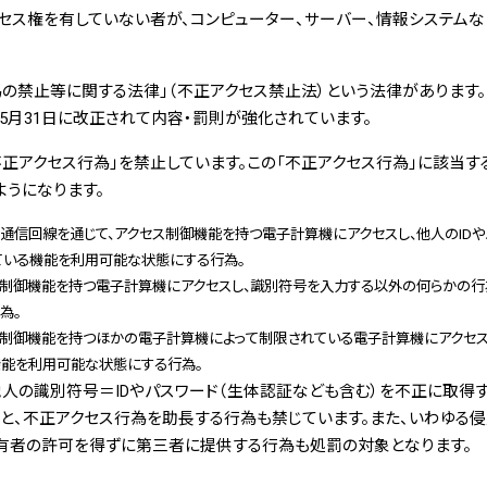
セス権を有していない者が、コンピューター、サーバー、情報システム
の禁止等に関する法律」（不正アクセス禁止法）という法律があります。こ
年5月31日に改正されて内容・罰則が強化されています。
正アクセス行為」を禁止しています。この「不正アクセス行為」に該当す
ようになります。
気通信回線を通じて、アクセス制御機能を持つ電子計算機にアクセスし、他人のID
ている機能を利用可能な状態にする行為。
ス制御機能を持つ電子計算機にアクセスし、識別符号を入力する以外の何らかの行
為。
ス制御機能を持つほかの電子計算機によって制限されている電子計算機にアクセス
機能を利用可能な状態にする行為。
人の識別符号＝IDやパスワード（生体認証なども含む）を不正に取得
と、不正アクセス行為を助長する行為も禁じています。また、いわゆる
所有者の許可を得ずに第三者に提供する行為も処罰の対象となります。