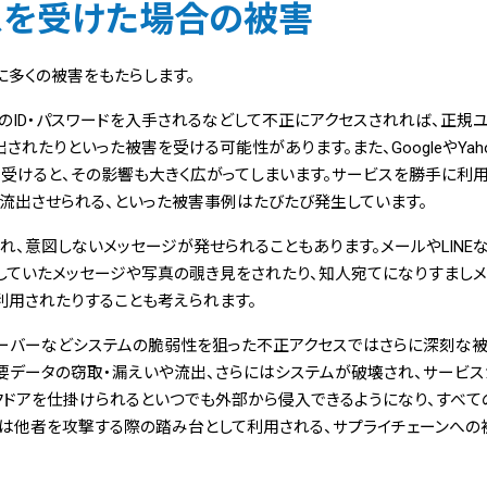
スを受けた場合の被害
多くの被害をもたらします。
グのID・パスワードを入手されるなどして不正にアクセスされれば、正規
れたりといった被害を受ける可能性があります。また、GoogleやYah
受けると、その影響も大きく広がってしまいます。サービスを勝手に利
流出させられる、といった被害事例はたびたび発生しています。
られ、意図しないメッセージが発せられることもあります。メールやLINE
していたメッセージや写真の覗き見をされたり、知人宛てになりすましメ
利用されたりすることも考えられます。
サーバーなどシステムの脆弱性を狙った不正アクセスではさらに深刻な
重要データの窃取・漏えいや流出、さらにはシステムが破壊され、サービ
クドアを仕掛けられるといつでも外部から侵入できるようになり、すべて
いは他者を攻撃する際の踏み台として利用される、サプライチェーンへ