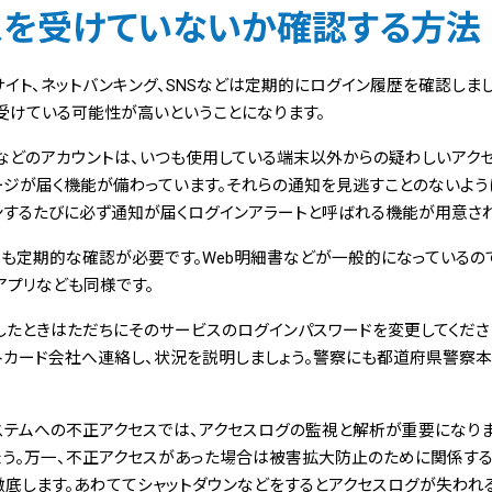
スを受けていないか確認する方法
Cサイト、ネットバンキング、SNSなどは定期的にログイン履歴を確認しま
受けている可能性が高いということになります。
ple、楽天などのアカウントは、いつも使用している端末以外からの疑わしいア
ジが届く機能が備わっています。それらの通知を見逃すことのないように
ンするたびに必ず通知が届くログインアラートと呼ばれる機能が用意され
細も定期的な確認が必要です。Web明細書などが一般的になっているの
アプリなども同様です。
したときはただちにそのサービスのログインパスワードを変更してくださ
トカード会社へ連絡し、状況を説明しましょう。警察にも都道府県警察
ステムへの不正アクセスでは、アクセスログの監視と解析が重要になりま
ょう。万一、不正アクセスがあった場合は被害拡大防止のために関係する
徹底します。あわててシャットダウンなどをするとアクセスログが失われ