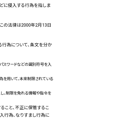
などに侵入する行為を指しま
の法律は2000年2月13日
る行為について、条文を分か
やパスワードなどの識別符号を入
為を用いて、本来制限されている
し、制限を免れる情報や指令を
すること、不正に保管するこ
侵入行為、なりすまし行為に