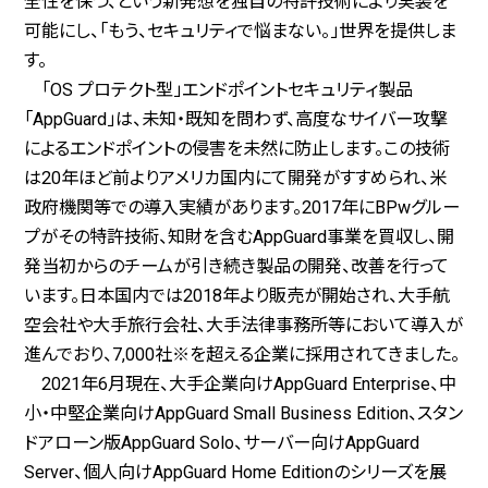
全性を保つ、という新発想を独自の特許技術により実装を
可能にし、「もう、セキュリティで悩まない。」世界を提供しま
す。
「OS プロテクト型」エンドポイントセキュリティ製品
「AppGuard」は、未知・既知を問わず、高度なサイバー攻撃
によるエンドポイントの侵害を未然に防止します。この技術
は20年ほど前よりアメリカ国内にて開発がすすめられ、米
政府機関等での導入実績があります。2017年にBPwグルー
プがその特許技術、知財を含むAppGuard事業を買収し、開
発当初からのチームが引き続き製品の開発、改善を行って
います。日本国内では2018年より販売が開始され、大手航
空会社や大手旅行会社、大手法律事務所等において導入が
進んでおり、7,000社※を超える企業に採用されてきました。
2021年6月現在、大手企業向けAppGuard Enterprise、中
小・中堅企業向けAppGuard Small Business Edition、スタン
ドアローン版AppGuard Solo、サーバー向けAppGuard
Server、個人向けAppGuard Home Editionのシリーズを展