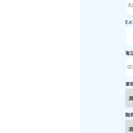
E
電
業種
職