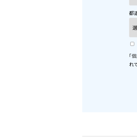
都
「
個
れ